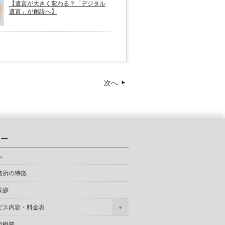
【遺言が大きく変わる？「デジタル
遺言」が創設へ】
次へ
ュー
ム
務所の特徴
挨拶
ビス内容・料金表
所概要