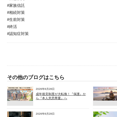
#家族信託
#相続対策
#生前対策
#終活
#認知症対策
その他のブログはこちら
2026年6月28日
成年後見制度が大転換！『保護』か
ら『本人意思尊重』へ
2026年6月28日