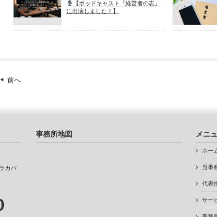
【ポッドキャスト『経営者の志』
に出演しました！】
前へ
事務所地図
メニ
ホー
当事
ラカバ
代表
0
サー
事務