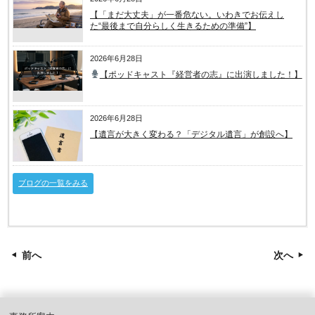
【「まだ大丈夫」が一番危ない。いわきでお伝えし
た“最後まで自分らしく生きるための準備”】
2026年6月28日
【ポッドキャスト『経営者の志』に出演しました！】
2026年6月28日
【遺言が大きく変わる？「デジタル遺言」が創設へ】
ブログの一覧をみる
前へ
次へ