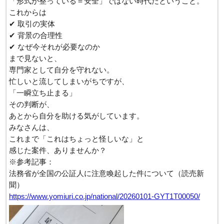
「形式が整っている＝安全」ではない時代だということ。
これからは
✔ 取引の実体
✔ 背景の合理性
✔ なぜ今それが必要なのか
まで見ないと、
専門家として自分を守れない。
忙しいと流してしまいがちですが、
「一瞬立ち止まる」
その判断が、
あとから自分を助ける気がしています。
みなさんは、
これまで「これはちょっと怪しいな」と
感じた案件、ありませんか？
※参考記事：
法務省が全国の公証人に注意喚起した件について（読売新
聞）
https://www.yomiuri.co.jp/national/20260101-GYT1T00050/