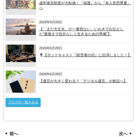
成年後見制度が大転換！『保護』から『本人意思尊重』
へ
2026年6月28日
【「まだ大丈夫」が一番危ない。いわきでお伝えし
た“最後まで自分らしく生きるための準備”】
2026年6月28日
【ポッドキャスト『経営者の志』に出演しました！】
2026年6月28日
【遺言が大きく変わる？「デジタル遺言」が創設へ】
ブログの一覧をみる
前へ
次へ